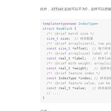
offset
此外，
起始可以不为0，这样可以把
template
<
typename
IndexType
>
struct
RowBlock
{
/*! \brief batch size */
size_t
size
;
// 样本数量
/*! \brief array[size+1], row po
const
size_t
*
offset
;
// 每个样本
/*! \brief array[size] label of 
const
real_t
*
label
;
// 样本lab
/*! \brief With weight: array[si
const
real_t
*
weight
;
// 该样本
/*! \brief feature index */
const
IndexType
*
index
;
// 样本
/*! \brief feature value, can be
const
real_t
*
value
;
// 样本各特
// ....
}