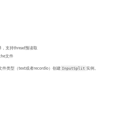
。
译，支持thread预读取
ache文件
InputSplit
文件类型（text或者recordio）创建
实例。