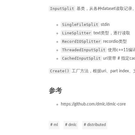
InputSplit
基类，从各种dataset读取记录
SingleFileSplit
stdin
LineSplitter
text类型，逐行读取
RecordIOSplitter
recordio类型
ThreadedInputSplit
使用c++11编
CachedInputSplit
uri里带 # 指定c
Create()
工厂方法，根据uri、part index、
参考
https://github.com/dmlc/dmlc-core
# ml
# dmlc
# distributed