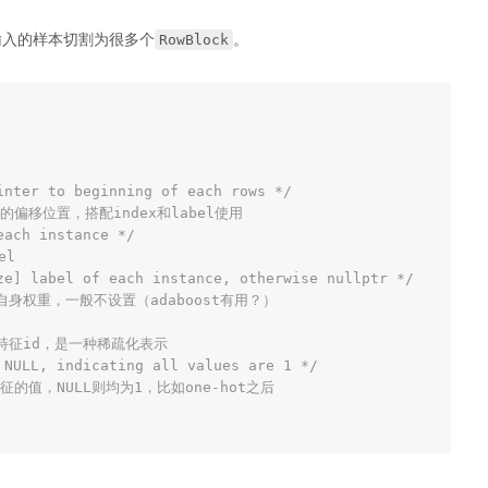
RowBlock
输入的样本切割为很多个
。
inter to beginning of each rows */
的偏移位置，搭配index和label使用
each instance */
el
ze] label of each instance, otherwise nullptr */
自身权重，一般不设置（adaboost有用？）
的特征id，是一种稀疏化表示
 NULL, indicating all values are 1 */
征的值，NULL则均为1，比如one-hot之后