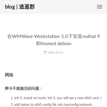
blog | 逍遥郡
在WMWare Workstation 5.0下安装redhat 9
和hiweed debian
2004-10-03
网络
网卡不能激活的问题：
init 3; install vm tools; init 5; you will see a new eth0 card ;)
add below to eth0 config file /etc/sysconfig/network-