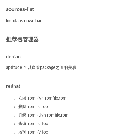
sources-list
linuxfans
download
推荐包管理器
debian
aptitude 可以查看package之间的关联
redhat
安装 rpm -ivh rpmfile.rpm
删除 rpm -e foo
升级 rpm -Uvh rpmfile.rpm
查询 rpm -q foo
校验 rpm -V foo