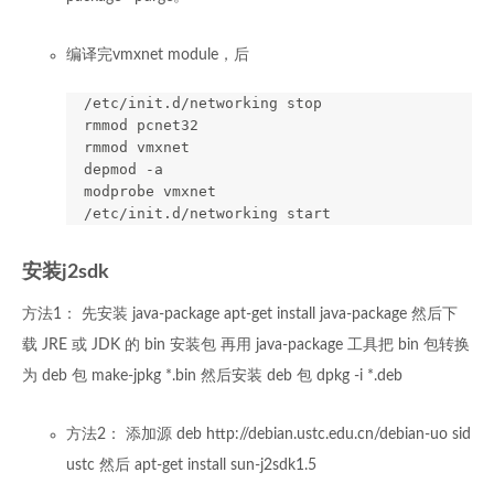
编译完vmxnet module，后
  /etc/init.d/networking stop

  rmmod pcnet32

  rmmod vmxnet

  depmod -a

  modprobe vmxnet

安装j2sdk
方法1： 先安装 java-package apt-get install java-package 然后下
载 JRE 或 JDK 的 bin 安装包 再用 java-package 工具把 bin 包转换
为 deb 包 make-jpkg *.bin 然后安装 deb 包 dpkg -i *.deb
方法2： 添加源 deb http://debian.ustc.edu.cn/debian-uo sid
ustc 然后 apt-get install sun-j2sdk1.5