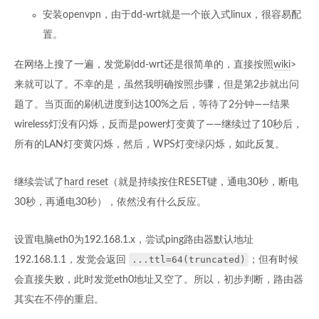
安装openvpn，由于dd-wrt就是一个嵌入式linux，很容易配
置。
在网络上搜了一遍，发觉刷dd-wrt还是很简单的，直接按照
wiki
>
来就可以了。不幸的是，虽然我明确按照步骤，但是第2步就出问
题了。当页面的刷机进度到达100%之后，等待了2分钟——结果
wireless灯没有闪烁，反而是power灯变黄了——继续过了10秒后，
所有的LAN灯变黄闪烁，然后，WPS灯变绿闪烁，如此反复。
继续尝试了
hard reset
（就是持续按住RESET键，通电30秒，断电
30秒，再通电30秒），依然没有什么反应。
设置电脑eth0为192.168.1.x，尝试ping路由器默认地址
...ttl=64(truncated)
192.168.1.1，发觉会返回
；但有时候
会直接失败，此时发觉eth0地址又空了。所以，初步判断，路由器
其实在不停的重启。