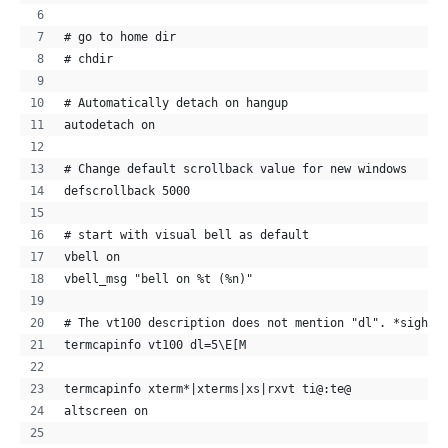
# go to home dir
# chdir
# Automatically detach on hangup
autodetach on
# Change default scrollback value for new windows
defscrollback 5000
# start with visual bell as default
vbell on
vbell_msg "bell on %t (%n)"
# The vt100 description does not mention "dl". *sigh*
termcapinfo vt100 dl=5\E[M
termcapinfo xterm*|xterms|xs|rxvt ti@:te@
altscreen on