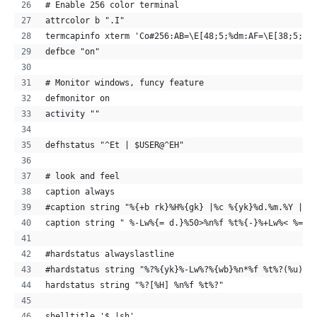
# Enable 256 color terminal
attrcolor b ".I"
termcapinfo xterm 'Co#256:AB=\E[48;5;%dm:AF=\E[38;5;%d
defbce "on"
# Monitor windows, funcy feature
defmonitor on
activity ""
defhstatus "^Et | $USER@^EH"
# look and feel
caption always 
#caption string "%{+b rk}%H%{gk} |%c %{yk}%d.%m.%Y | %
caption string " %-Lw%{= d.}%50>%n%f %t%{-}%+Lw%< %=|%
#hardstatus alwayslastline
#hardstatus string "%?%{yk}%-Lw%?%{wb}%n*%f %t%?(%u)%?
hardstatus string "%?[%H] %n%f %t%?"
shelltitle '$ |sh'