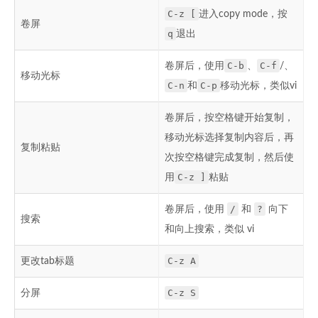
C-z [
进入copy mode，按
卷屏
q
退出
C-b
C-f
卷屏后，使用
、
/、
移动光标
C-n
C-p
和
移动光标，类似vi
卷屏后，按空格键开始复制，
移动光标选择复制内容后，再
复制粘贴
次按空格键完成复制，然后使
C-z ]
用
粘贴
/
?
卷屏后，使用
和
向下
搜索
和向上搜索，类似 vi
C-z A
更改tab标题
C-z S
分屏